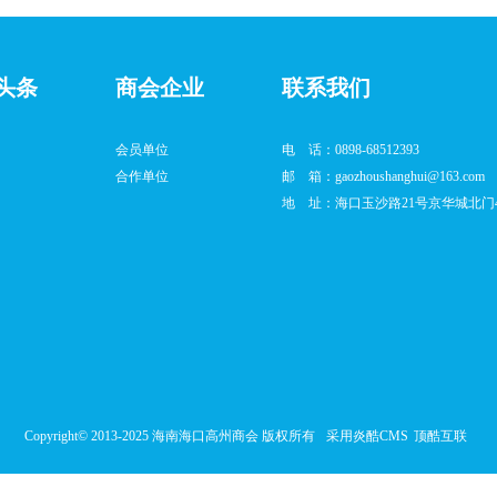
头条
商会企业
联系我们
会员单位
电 话：0898-68512393
合作单位
邮 箱：gaozhoushanghui@163.com
地 址：海口玉沙路21号京华城北门4栋
Copyright© 2013-2025 海南海口高州商会 版权所有
采用炎酷CMS
顶酷互联