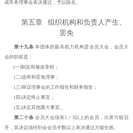
或常务理事会表决通过，予以除名。
第
五
章
组织机构和负责人产生、
罢免
第十
九
条
本团体的最高权力机构是会员大会，会员大
会的职权是：
(一)制定和修改章程；
(二)选举和罢免理事；
(三)审议理事会的工作报告和财务报告；
(四)决定终止事宜；
(五)决定其他重大事宜。
第
二
十条
会员大会须有
2／3以上的会员
，
出席方能召
开，其决议须经到会会员半数以上表决通过方能生效。