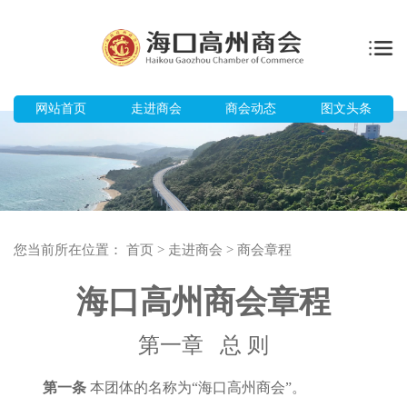
网站首页
走进商会
商会动态
图文头条
您当前所在位置：
首页
>
走进商会
>
商会章程
海口高州商会章程
第一章
总
则
第一条
本团体的名称
为
“海口高州商会”
。