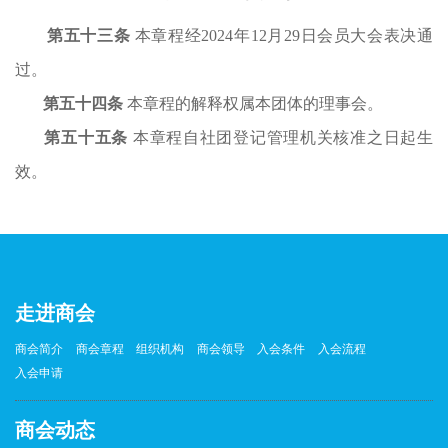
第
五
十
三
条
本章程经
2024
年
12
月
29
日会员大会表决通
过。
第
五
十
四
条
本章程的解释权属本团体的理事会。
第
五
十
五
条
本章程自社团登记管理机关核准之日起生
效。
走进商会
商会简介
商会章程
组织机构
商会领导
入会条件
入会流程
入会申请
商会动态