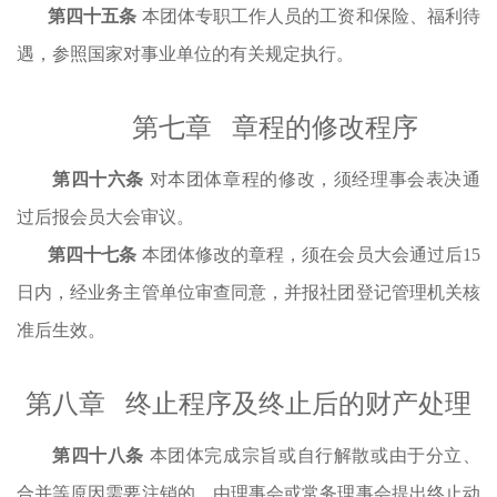
第
四
十
五
条
本团体专职工作人员的工资和保险、福利待
遇，参照国家对事业单位的有关规定执行。
第
七
章
章程的修改程序
第
四
十
六
条
对本团体章程的修改，须经理事会表决通
过后报会员大会审议。
第四十
七
条
本团体修改的章程，须在会员大会通过后
15
日内，经业务主管单位审查同意，并报社团登记管理机关核
准后生效。
第
八
章
终止程序及终止后的财产处理
第四十
八
条
本团体完成宗旨或自行解散或由于分立、
合并等原因需要注销的，由理事会或常务理事会提出终止动