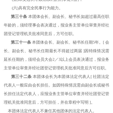
(六)具有完全民事行为能力
。
第
三
十条
本团体
会长
、
副会长
、秘书长如超过最高任职
年龄的，须经理事会表决通过，报业务主管单位审查并
经
社
团登记管理机关批准同意后，方可任职。
第
三
十
一
条
本团体
会长
、
副会长
、秘书长任期
5
年。
[
会
长
、
副会长
、秘书长任期最长不得超过两届
]
因特殊情况需
延长任期的，须经会员大会
2／3以上会员表决通过，报业务
主管单位审查并经社团登记管理机关批准同意后方可任职。
第
三
十
二
条
本团体
会长
为本团体法定代表人
[
社团法定
代表人一般应由
会长
担任。如因特殊情况需由
副会长
或秘书
长担任法定代表人，应报业务主管单位审查并经社团登记管
理机关批准同意后，方可担任，并在章程中写明
]。
本团体法定代表人不兼任其他团体的法定代表人。