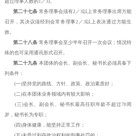
超过理事人数的1／3)。
第二十
七
条
常务理事会须有
2／3以上常务理事出席方能
召开，其决议须经到会常务理事2／3以上表决通过方能生
效。
第二十
八
条
常务理事会至少半年召开一次会议；情况特
殊的也可采用通讯形式召开。
第二十
九
条
本团体的
会长
、
副会长
、秘书长必须具备下
列条件：
(一)坚持党的路线、方针、政策、政治素质好；
(二)在本团体业务领域内有较大影响；
(三)
会长
、
副会长
、秘书长最高任职年龄不超过
70周
岁，秘书长为专职；
(四)身体健康，能坚持正常工作；
(五)未受过剥夺政治权利的刑事处罚的；