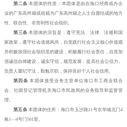
第二条
本团体的性质
：
本团体是由在海口经商或办企
业
的
广东高州籍或祖籍
为广东高州籍
之人士自愿结成的
地方
性、
联合性、
非营利性社会组织。
第三条
本团体的宗旨
是：
遵守宪法、法律、法规和国
家政策，遵守社会道德风尚
，
自觉践行
社会主义核心价值观
并积极加强社会组织党的建设
，
积极履行社会责任，自觉加
强诚信自律建设，诚实守信，规范发展，提高社会公信力。
负责人遵纪守法，勤勉尽职，保持良好个人社会信用。
第四条
本团体接受业务主管单位
海口市工商业联合
会
、社团登记管理机关
海口市民政局
的业务指导和监督管
理
。
第五条
本
团体
的住所：
海口市玉沙路
21号京华城北门4
栋1—4号门501室
。