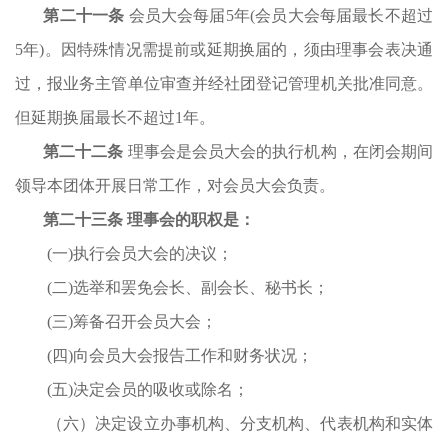
第
二
十
一
条
会员大会每届
5
年
(会员大会每届最长不超过
5年)。因特殊情况需提前或延期换届的，须由理事会表决通
过，报业务主管单位审查并经社团登记管理机关批准同意。
但延期换届最长不超过1年。
第
二
十
二
条
理事会是会员大会的执行机构，在闭会期间
领导本团体开展日常工作，对会员大会负责。
第
二
十
三
条
理事会的职权是：
(一)执行会员大会的决议；
(二)选举和罢免
会长
、
副会长
、秘书长；
(三)筹备召开会员大会；
(四)向会员大会报告工作和财务状况；
(五)决定会员的吸收或除名；
（六）
决定设立办事机构、分支机构、代表机构和实体