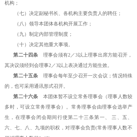
机构；
（七）决定副秘书长、各机构主要负责人的聘任；
（八）领导本团体各机构开展工作；
（九）制定内部管理制度；
（
十
）
决定其他重大事项。
第
二
十
四
条
理事会须有
2／3以上理事出席方能召开，
其决议须经到会理事2／3以上表决通过方能生效。
第二十
五
条
理事会每年至少召开一次会议；情况特殊
的，也可采用通讯形式召开。
第二十
六
条
本团体
暂
不
设立常务理事会（理事人数较
多时，可设立常务理事会）。常务理事会由理事会选举产
生，在理事会闭会期间行使第
二十三
条第一、
三、五、
六、七、八、九项的职权，对理事会负责
(常务理事人数不