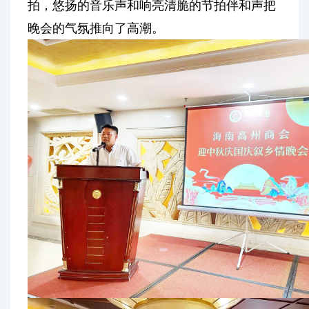
拍，悠扬的音乐声和响亮清脆的节拍伴和声把
晚会的气氛推向了高潮。