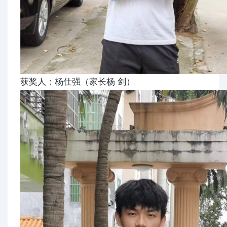
获奖人：杨仕强（家长杨 剑）