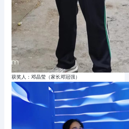
获奖人：邓晶莹（家长邓冠强）