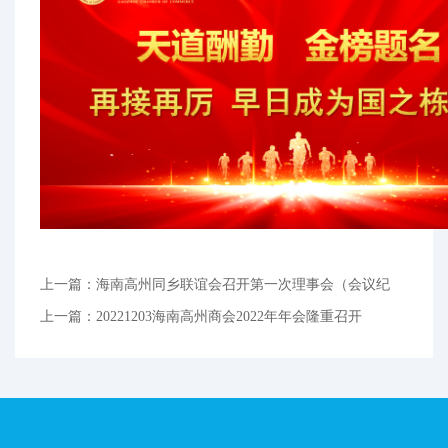
上一篇：海南高州同乡联谊会召开第一次理事会（会议纪
要）
上一篇：20221203海南高州商会2022年年会隆重召开