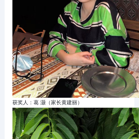
获奖人：葛 灏（家长黄建丽）