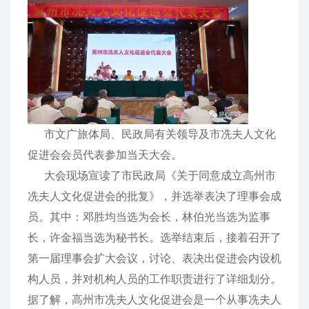
市文广旅体局、民政局有关领导及市冼夫人文化
促进会会员代表参加当天大会。
大会现场宣读了市民政局《关于同意成立高州市
冼夫人文化促进会的批复》，并选举表决了理事会成
员。其中：邓胜均当选为会长，林伯光当选为监事
长，许金福当选为秘书长。选举结束后，接着召开了
第一届理事会扩大会议，讨论、表决出促进会内设机
构人员，并对机构人员的工作职责进行了详细划分。
据了解，高州市冼夫人文化促进会是一个从事冼夫人