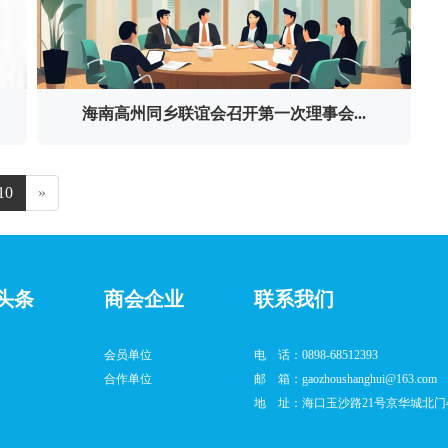
海南高州同乡联谊会召开第一次理事会...
10
»
头条
商会企业
联系我们
会员单位
电 话：0898-68512393
合作单位
邮 箱：gaozhoushanghui@163.com
地 址：海口玉沙路21号京华城北门4栋