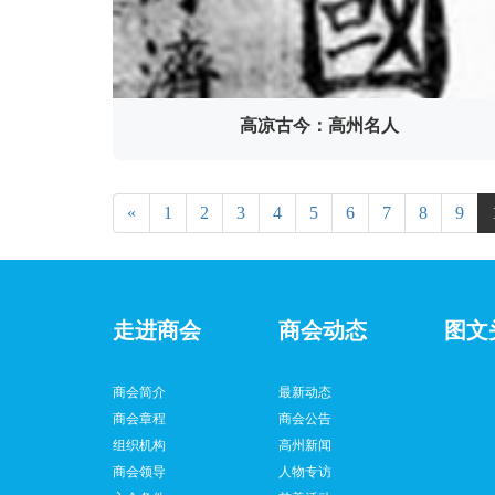
高凉古今：高州名人
«
1
2
3
4
5
6
7
8
9
走进商会
商会动态
图文
商会简介
最新动态
商会章程
商会公告
组织机构
高州新闻
商会领导
人物专访